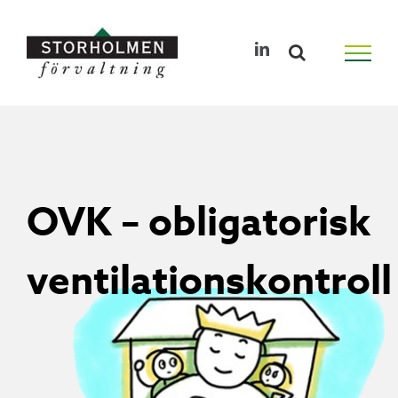
Skip
to
LinkedIn
content
OVK – obligatorisk
ventilationskontroll