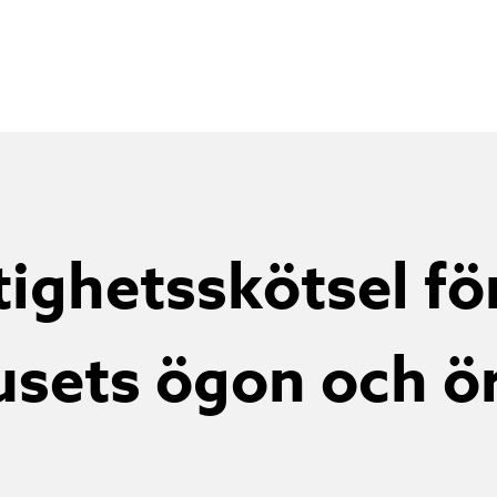
tighetsskötsel för
usets ögon och ö