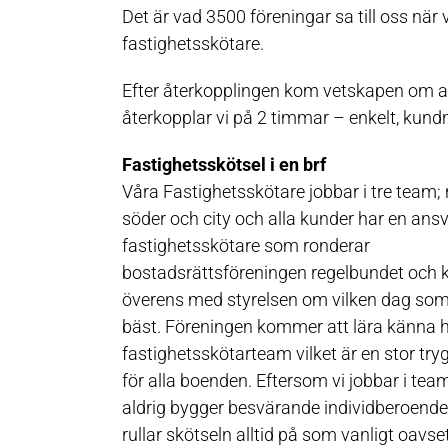
Det är vad 3500 föreningar sa till oss nä
fastighetsskötare.
Efter återkopplingen kom vetskapen om att
återkopplar vi på 2 timmar – enkelt, kundn
Fastighetsskötsel i en brf
Våra Fastighetsskötare jobbar i tre team; 
söder och city och alla kunder har en ansv
fastighetsskötare som ronderar
bostadsrättsföreningen regelbundet och
överens med styrelsen om vilken dag so
bäst. Föreningen kommer att lära känna he
fastighetsskötarteam vilket är en stor try
för alla boenden. Eftersom vi jobbar i tea
aldrig bygger besvärande individberoend
rullar skötseln alltid på som vanligt oavse