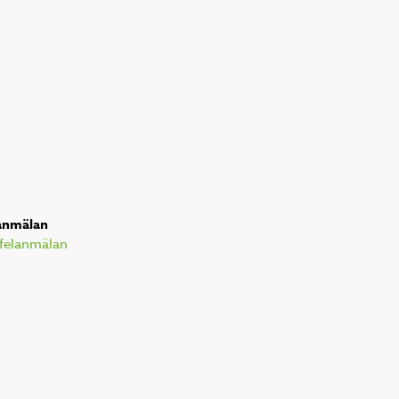
anmälan
l felanmälan