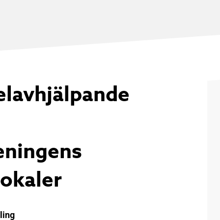
elavhjälpande
eningens
lokaler
ling