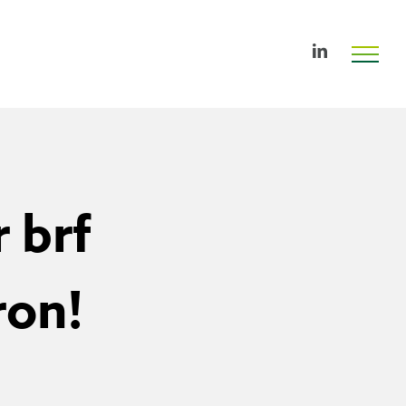
LinkedIn
 brf
ron!