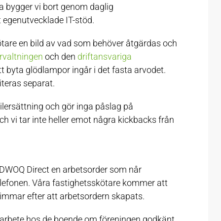
a bygger vi bort genom daglig
 egenutvecklade IT-stöd.
ötare en bild av vad som behöver åtgärdas och
rvaltningen
och den
driftansvariga
t byta glödlampor ingår i det fasta arvodet.
iteras separat.
ilersättning och gör inga påslag på
h vi tar inte heller emot några kickbacks från
 DWOQ Direct en arbetsorder som når
elefonen. Våra fastighetsskötare kommer att
timmar efter att arbetsordern skapats.
 arbete hos de boende om föreningen godkänt