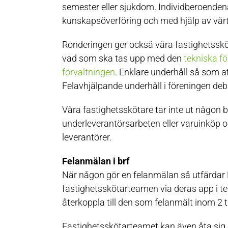
semester eller sjukdom. Individberoenden
kunskapsöverföring och med hjälp av vårt
Ronderingen ger också våra fastighetssk
vad som ska tas upp med den
tekniska fö
förvaltningen
. Enklare underhåll så som at
Felavhjälpande underhåll i föreningen deb
Våra fastighetsskötare tar inte ut någon b
underleverantörsarbeten eller varuinköp oc
leverantörer.
Felanmälan i brf
När någon gör en felanmälan så utfärdar
fastighetsskötarteamen via deras app i t
återkoppla till den som felanmält inom 2 
Fastighetsskötarteamet kan även åta sig