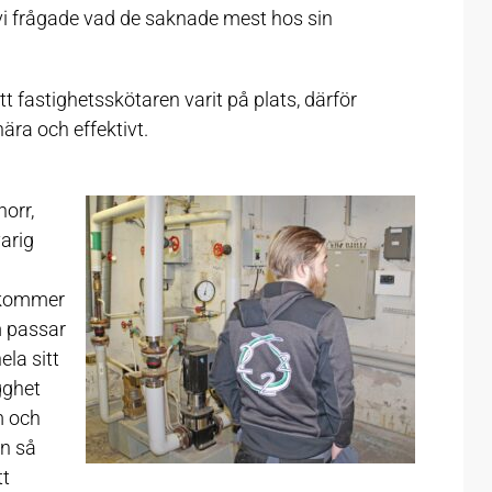
r vi frågade vad de saknade mest hos sin
 fastighetsskötaren varit på plats, därför
ära och effektivt.
norr,
arig
 kommer
m passar
la sitt
gghet
m och
en så
tt